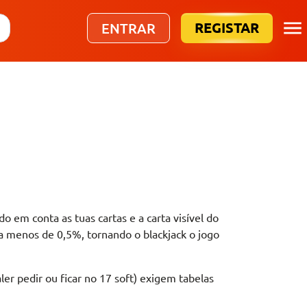
REGISTAR
ENTRAR
em conta as tuas cartas e a carta visível do
a menos de 0,5%, tornando o blackjack o jogo
er pedir ou ficar no 17 soft) exigem tabelas