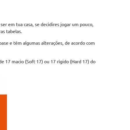
ser em tua casa, se decidires jogar um pouco,
as tabelas.
 base e têm algumas alterações, de acordo com
e 17 macio (Soft 17) ou 17 rígido (Hard 17) do