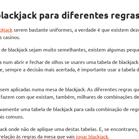
blackjack para diferentes regra
ckjack
serem bastante uniformes, a verdade é que existem deze
 casinos.
 de blackjack sejam muito semelhantes, existem algumas peque
ca num abrir e fechar de olhos se usares uma tabela de blackjac
e, sempre a decisão mais acertada, é importante usar a tabela
sem aplicadas numa mesa de blackjack. As diferentes regras qu
 fazem com que existam, também, milhares de combinações de 
ivamente uma tabela de blackjack para cada combinação de regr
ais comuns.
ack onde não de aplique uma destas tabelas. E, se encontrares, 
relação às regras da mesa que vais
jogar blackjack
.