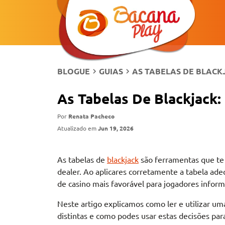
BLOGUE
GUIAS
AS TABELAS DE BLACK
As Tabelas De Blackjack:
Por
Renata Pacheco
Atualizado em
Jun 19, 2026
As tabelas de
blackjack
são ferramentas que te 
dealer. Ao aplicares corretamente a tabela ad
de casino mais favorável para jogadores infor
Neste artigo explicamos como ler e utilizar uma
distintas e como podes usar estas decisões para 