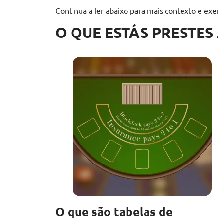
Continua a ler abaixo para mais contexto e ex
O QUE ESTÁS PRESTES
O que são tabelas de