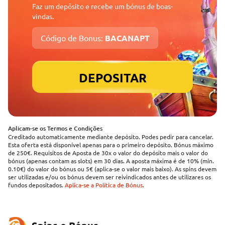
Faz um depõsito e recebe um bónus de boas-
vindas.
Código de Bonus:
BACANAPT
DEPOSITAR
Aplicam-se os Termos e Condições
Creditado automaticamente mediante depósito. Podes pedir para cancelar.
Esta oferta está disponível apenas para o primeiro depósito. Bónus máximo
de 250€. Requisitos de Aposta de 30x o valor do depósito mais o valor do
bónus (apenas contam as slots) em 30 dias. A aposta máxima é de 10% (mín.
0.10€) do valor do bónus ou 5€ (aplica-se o valor mais baixo). As spins devem
ser utilizadas e/ou os bónus devem ser reivindicados antes de utilizares os
fundos depositados.
Aplica-se a Política de Bónus
.