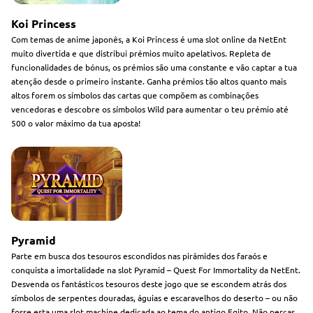
Koi Princess
Com temas de anime japonês, a Koi Princess é uma slot online da NetEnt
muito divertida e que distribui prémios muito apelativos. Repleta de
funcionalidades de bónus, os prémios são uma constante e vão captar a tua
atenção desde o primeiro instante. Ganha prémios tão altos quanto mais
altos forem os símbolos das cartas que compõem as combinações
vencedoras e descobre os símbolos Wild para aumentar o teu prémio até
500 o valor máximo da tua aposta!
Pyramid
Parte em busca dos tesouros escondidos nas pirâmides dos faraós e
conquista a imortalidade na slot Pyramid – Quest For Immortality da NetEnt.
Desvenda os fantásticos tesouros deste jogo que se escondem atrás dos
símbolos de serpentes douradas, águias e escaravelhos do deserto – ou não
fosse esta uma slot machine dedicada ao tema do antigo Egito. Não percas