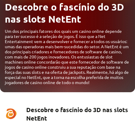
Descobre o fascínio do 3D
nas slots NetEnt
Um dos principais fatores dos quais um casino online depende
para ter sucesso é a seleção de jogos. É isso que a Net
Entertainment vem a desenvolver e fornecer a todos os usuários:
umas das operadoras mais bem-sucedidas do setor. A NetEnt é um
dos principais criadores e fornecedores de software de casino,
com mais de 200 jogos inovadores. Os entusiastas de slot
machines online concordarão que este fornecedor de software de
jogos de casino online construiu a sua reputação com base na
força das suas slots e na oferta de jackpots. Realmente, há algo de
especial no NetEnt, que a torna na escolha preferida de muitos
jogadores de casino online de todo o mundo!
Descobre o fascínio do 3D nas slots
NetEnt