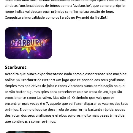
ainda as funcionalidades de bónus como a ‘avalanche’, que como o próprio
nome indica vai descarregar prémios sem fim na tua sessão de jogo.
Conquista a imortalidade como os faraós no Pyramid da NetEnt!
Starburst
Acredita que nunca experimentaste nada como a estonteante slot machine
online 3D
Starburst da NetEnt
! Um jogo que te prende aos seus grafismos
simples mas apelativos de joias e cores vibrantes numa combinação na qual
te vão bastar algumas spins para perceberes que se trata de um jogo tão
emocionante como lucrativo. Mas não só! O símbolo que vais querer
encontrar mais vezes é o 7, aquele que vai fazer disparar os valores dos teus
prémios. E como o jogo se desenrola de uma forma bastante rápida, podes
desfrutar dos seus grafismos e efeitos sonoros muito mais vezes à medida
que continuas a somar prémios.