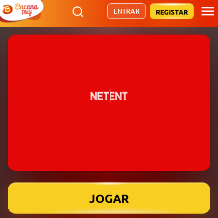
ENTRAR
REGISTAR
JOGAR