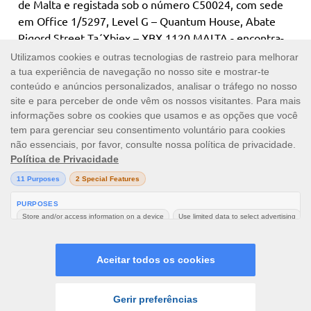
de Malta e registada sob o número C50024, com sede
em Office 1/5297, Level G – Quantum House, Abate
Rigord Street Ta´Xbiex – XBX 1120 MALTA - encontra-
se sob a regulação e supervisão do Serviço de
Regulação de Jogos, junto do Turismo de Portugal IP, e
opera ao abrigo da licença nº 25, emitida em
23.10.2020, que autoriza a exploração de jogos de
fortuna ou azar online em Portugal, e que poderá ser
consultada
aqui.
Interdito a menores de 18 anos. Jogue de forma
responsável.
Nota que todas as imagens dos jogos e ícones dos
fornecedores apresentados na página de logout são
apenas para fins ilustrativos. Alguns dos jogos
apresentados podem não estar disponíveis na
plataforma para o teu país ou conta.