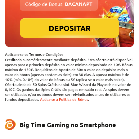
Código de Bonus:
BACANAPT
DEPOSITAR
Aplicam-se os Termos e Condições
Creditado automáticamente mediante depósito. Esta oferta está disponível
apenas para o primeiro depósito no valor mínimo depositado de 10€. Bónus
máximo de 150€. Requisitos de Aposta de 30x o valor do depósito mais o
valor do bónus (apenas contam as slots) em 30 dias. A aposta máxima é de
10% (mín. 0.10€) do valor do bónus ou 5€ (aplica-se o valor mais baixo).
Oferta ainda de 50 Spins Grátis na slot Blue Wizard da Playtech no valor de
0,10€. Os ganhos das Spins Grátis são pagos em saldo real. As spins devem
ser utilizadas e/ou os bónus devem ser reivindicados antes de utilizares os
fundos depositados.
Aplica-se a Política de Bónus
.
Big Time Gaming no Smartphone