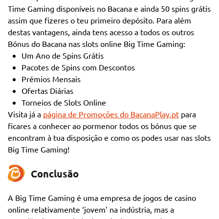
Time Gaming disponíveis no Bacana e ainda 50 spins grátis
assim que fizeres o teu primeiro depósito. Para além
destas vantagens, ainda tens acesso a todos os outros
Bónus do Bacana nas slots online Big Time Gaming:
Um Ano de Spins Grátis
Pacotes de Spins com Descontos
Prémios Mensais
Ofertas Diárias
Torneios de Slots Online
Visita já a
página de Promoções do BacanaPlay.pt
para
ficares a conhecer ao pormenor todos os bónus que se
encontram à tua disposição e como os podes usar nas slots
Big Time Gaming!
Conclusão
A Big Time Gaming é uma empresa de jogos de casino
online relativamente ‘jovem’ na indústria, mas a