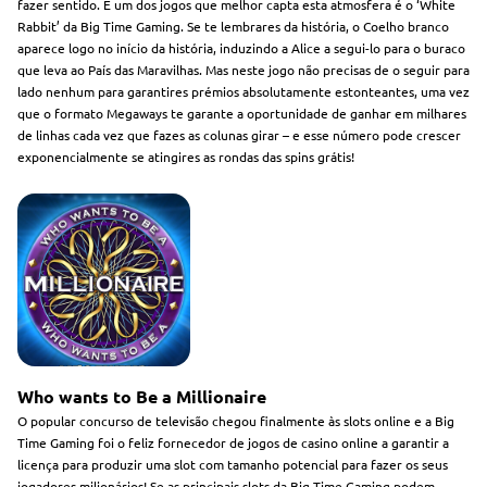
fazer sentido. E um dos jogos que melhor capta esta atmosfera é o ‘White
Rabbit’ da Big Time Gaming. Se te lembrares da história, o Coelho branco
aparece logo no início da história, induzindo a Alice a segui-lo para o buraco
que leva ao País das Maravilhas. Mas neste jogo não precisas de o seguir para
lado nenhum para garantires prémios absolutamente estonteantes, uma vez
que o formato Megaways te garante a oportunidade de ganhar em milhares
de linhas cada vez que fazes as colunas girar – e esse número pode crescer
exponencialmente se atingires as rondas das spins grátis!
Who wants to Be a Millionaire
O popular concurso de televisão chegou finalmente às slots online e a Big
Time Gaming foi o feliz fornecedor de jogos de casino online a garantir a
licença para produzir uma slot com tamanho potencial para fazer os seus
jogadores milionários! Se as principais slots da Big Time Gaming podem