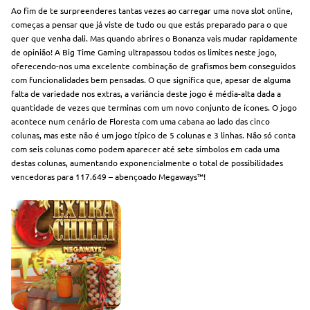
Ao fim de te surpreenderes tantas vezes ao carregar uma nova slot online,
começas a pensar que já viste de tudo ou que estás preparado para o que
quer que venha dali. Mas quando abrires o Bonanza vais mudar rapidamente
de opinião! A Big Time Gaming ultrapassou todos os limites neste jogo,
oferecendo-nos uma excelente combinação de grafismos bem conseguidos
com funcionalidades bem pensadas. O que significa que, apesar de alguma
falta de variedade nos extras, a variância deste jogo é média-alta dada a
quantidade de vezes que terminas com um novo conjunto de ícones. O jogo
acontece num cenário de Floresta com uma cabana ao lado das cinco
colunas, mas este não é um jogo típico de 5 colunas e 3 linhas. Não só conta
com seis colunas como podem aparecer até sete símbolos em cada uma
destas colunas, aumentando exponencialmente o total de possibilidades
vencedoras para 117.649 – abençoado Megaways™!