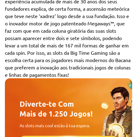
experiência acumulada de mais de 30 anos dos seus
fundadores explica, de certa forma, a ascensão meteórica
que teve neste ‘xadrez’ logo desde a sua fundação. Isso e
o inovador motor de jogo patenteado Megaways™, que
faz com que em cada coluna giratória das suas slots
possam aparecer entre dois e sete símbolos, podendo
levar a um total de mais de 167 mil formas de ganhar em
cada spin. Por isso, as slots da Big Time Gaming são a
escolha certa para os jogadores mais modernos do Bacana
que preferem a inovação aos tradicionais jogos de colunas
e linhas de pagamentos fixas!
Diverte-te Com
Mais de 1.250 Jogos!
As slots mais cool estão ã tua espera.