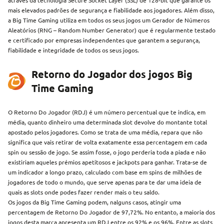
através da tecnologia Secure Socket Layer (SSL) de 128-bit que garante os
mais elevados padrões de segurança e fiabilidade aos jogadores. Além disso,
a Big Time Gaming utiliza em todos os seus jogos um Gerador de Números
Aleatórios (RNG – Random Number Generator) que é regularmente testado
e certificado por empresas independentes que garantem a segurança,
fiabilidade e integridade de todos os seus jogos.
Retorno do Jogador dos jogos Big
Time Gaming
O Retorno Do Jogador (RDJ) é um número percentual que te indica, em
média, quanto dinheiro uma determinada slot devolve do montante total
apostado pelos jogadores. Como se trata de uma média, repara que não
significa que vais retirar de volta exatamente essa percentagem em cada
spin ou sessão de jogo. Se assim fosse, o jogo perderia toda a piada e não
existiriam aqueles prémios apetitosos e jackpots para ganhar. Trata-se de
um indicador a longo prazo, calculado com base em spins de milhões de
jogadores de todo o mundo, que serve apenas para te dar uma ideia de
quais as slots onde podes fazer render mais o teu saldo.
Os jogos da Big Time Gaming podem, nalguns casos, atingir uma
percentagem de Retorno Do Jogador de 97,72%. No entanto, a maioria dos
jogos desta marca apresenta um RDJ entre os 92% e os 96%. Entre as slots