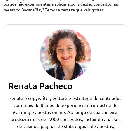
porque não experimentas a aplicar alguns destes conceitos nas
mesas do BacanaPlay? Temos a certeza que vais gostar!
Renata Pacheco
Renata é copywriter, editora e estratega de conteúdos,
com mais de 8 anos de experiência na indústria de
iGaming e apostas online. Ao longo da sua carreira,
produziu mais de 2.000 conteúdos, incluindo análises
de casinos, páginas de slots e guias de apostas,