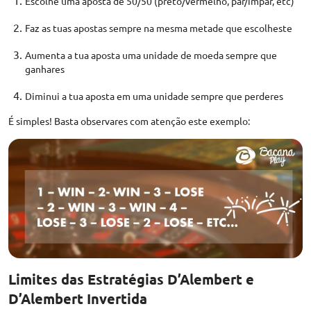
Escolhe uma aposta de 50/50 (preto/vermelho, par/ímpar, etc)
Faz as tuas apostas sempre na mesma metade que escolheste
Aumenta a tua aposta uma unidade de moeda sempre que
ganhares
Diminui a tua aposta em uma unidade sempre que perderes
É simples! Basta observares com atenção este exemplo:
Limites das Estratégias D’Alembert e
D’Alembert Invertida