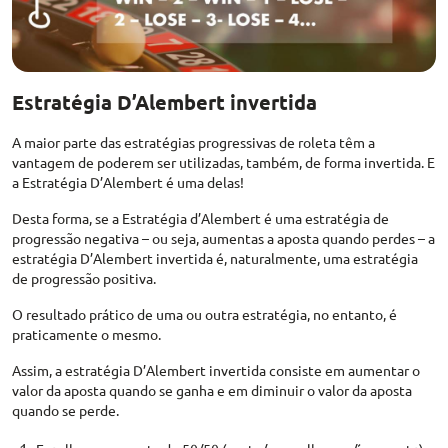
Estratégia D’Alembert invertida
A maior parte das estratégias progressivas de roleta têm a
vantagem de poderem ser utilizadas, também, de forma invertida. E
a Estratégia D’Alembert é uma delas!
Desta forma, se a Estratégia d’Alembert é uma estratégia de
progressão negativa – ou seja, aumentas a aposta quando perdes – a
estratégia D’Alembert invertida é, naturalmente, uma estratégia
de progressão positiva.
O resultado prático de uma ou outra estratégia, no entanto, é
praticamente o mesmo.
Assim, a estratégia D’Alembert invertida consiste em aumentar o
valor da aposta quando se ganha e em diminuir o valor da aposta
quando se perde.