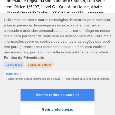
de Malta e registada sob o número C50024, com sede
em Office 1/5297, Level G – Quantum House, Abate
Rigord Street Ta´Xbiex – XBX 1120 MALTA - encontra-
se sob a regulação e supervisão do Serviço de
Regulação de Jogos, junto do Turismo de Portugal IP, e
opera ao abrigo da licença nº 25, emitida em
23.10.2020, que autoriza a exploração de jogos de
fortuna ou azar online em Portugal, e que poderá ser
consultada
aqui.
Interdito a menores de 18 anos. Jogue de forma
responsável.
Nota que todas as imagens dos jogos e ícones dos
fornecedores apresentados na página de logout são
apenas para fins ilustrativos. Alguns dos jogos
apresentados podem não estar disponíveis na
plataforma para o teu país ou conta.