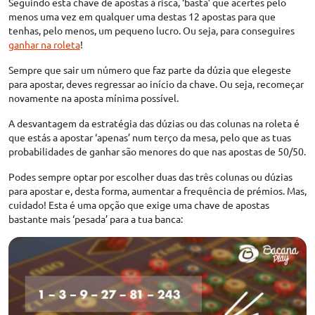
Seguindo esta chave de apostas à risca, ‘basta’ que acertes pelo
menos uma vez em qualquer uma destas 12 apostas para que
tenhas, pelo menos, um pequeno lucro. Ou seja, para conseguires
ganhar na roleta
!
Sempre que sair um número que faz parte da dúzia que elegeste
para apostar, deves regressar ao início da chave. Ou seja, recomeçar
novamente na aposta mínima possível.
A desvantagem da estratégia das dúzias ou das colunas na roleta é
que estás a apostar ‘apenas’ num terço da mesa, pelo que as tuas
probabilidades de ganhar são menores do que nas apostas de 50/50.
Podes sempre optar por escolher duas das três colunas ou dúzias
para apostar e, desta forma, aumentar a frequência de prémios. Mas,
cuidado! Esta é uma opção que exige uma chave de apostas
bastante mais ‘pesada’ para a tua banca: