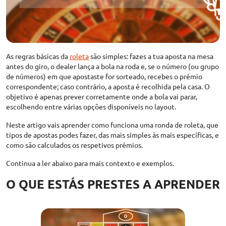
As regras básicas da
roleta
são simples: fazes a tua aposta na mesa
antes do giro, o dealer lança a bola na roda e, se o número (ou grupo
de números) em que apostaste for sorteado, recebes o prémio
correspondente; caso contrário, a aposta é recolhida pela casa. O
objetivo é apenas prever corretamente onde a bola vai parar,
escolhendo entre várias opções disponíveis no layout.
Neste artigo vais aprender como funciona uma ronda de roleta, que
tipos de apostas podes fazer, das mais simples às mais específicas, e
como são calculados os respetivos prémios.
Continua a ler abaixo para mais contexto e exemplos.
O QUE ESTÁS PRESTES A APRENDER