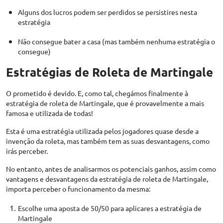
Alguns dos lucros podem ser perdidos se persistires nesta
estratégia
Não consegue bater a casa (mas também nenhuma estratégia o
consegue)
Estratégias de Roleta de Martingale
O prometido é devido. E, como tal, chegámos finalmente à
estratégia de roleta de Martingale, que é provavelmente a mais
famosa e utilizada de todas!
Esta é uma estratégia utilizada pelos jogadores quase desde a
invenção da roleta, mas também tem as suas desvantagens, como
irás perceber.
No entanto, antes de analisarmos os potenciais ganhos, assim como
vantagens e desvantagens da estratégia de roleta de Martingale,
importa perceber o funcionamento da mesma:
Escolhe uma aposta de 50/50 para aplicares a estratégia de
Martingale