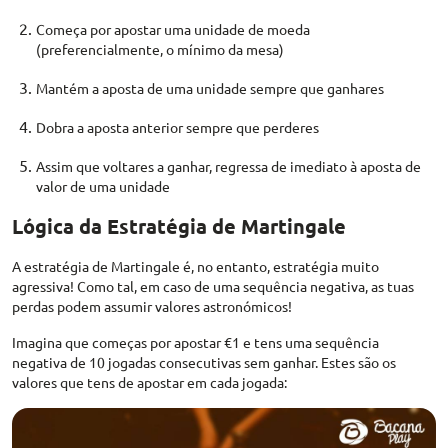
Começa por apostar uma unidade de moeda
(preferencialmente, o mínimo da mesa)
Mantém a aposta de uma unidade sempre que ganhares
Dobra a aposta anterior sempre que perderes
Assim que voltares a ganhar, regressa de imediato à aposta de
valor de uma unidade
Lógica da Estratégia de Martingale
A estratégia de Martingale é, no entanto, estratégia muito
agressiva! Como tal, em caso de uma sequência negativa, as tuas
perdas podem assumir valores astronómicos!
Imagina que começas por apostar €1 e tens uma sequência
negativa de 10 jogadas consecutivas sem ganhar. Estes são os
valores que tens de apostar em cada jogada: