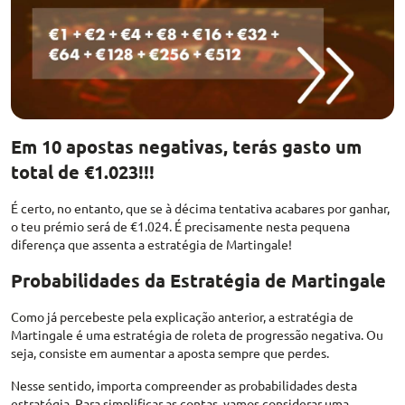
Em 10 apostas negativas, terás gasto um
total de €1.023!!!
É certo, no entanto, que se à décima tentativa acabares por ganhar,
o teu prémio será de €1.024. É precisamente nesta pequena
diferença que assenta a estratégia de Martingale!
Probabilidades da Estratégia de Martingale
Como já percebeste pela explicação anterior, a estratégia de
Martingale é uma estratégia de roleta de progressão negativa. Ou
seja, consiste em aumentar a aposta sempre que perdes.
Nesse sentido, importa compreender as probabilidades desta
estratégia. Para simplificar as contas, vamos considerar uma