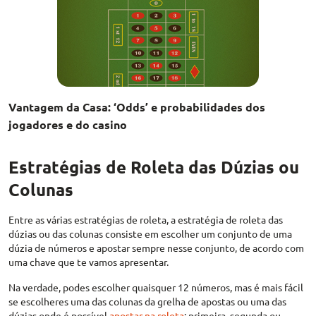
Vantagem da Casa: ‘Odds’ e probabilidades dos
jogadores e do casino
Estratégias de Roleta das Dúzias ou
Colunas
Entre as várias estratégias de roleta, a estratégia de roleta das
dúzias ou das colunas consiste em escolher um conjunto de uma
dúzia de números e apostar sempre nesse conjunto, de acordo com
uma chave que te vamos apresentar.
Na verdade, podes escolher quaisquer 12 números, mas é mais fácil
se escolheres uma das colunas da grelha de apostas ou uma das
dúzias onde é possível
apostar na roleta
: primeira, segunda ou