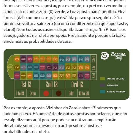
forma: se estiveres a apostar, por exemplo, no preto ou vermelho, e
a bola cair na bolsa zero (0) verde, a tua aposta não é perdida. Fica
‘presa’ (daí o nome da regra) e é válida para o spin seguinte. Só a
perdes se voltar a sair zero (ou uma cor diferente da que apostaste,
claro!).
Nem todos os casinos disponibilizam a regra ‘En Prison’ aos
seus jogadores na roleta europeia. Precisamente porque ela baixa
ainda mais as probabilidades da casa.
Por exemplo, a aposta ‘Vizinhos do Zero’ cobre 17 números que
ladeiam o zero. Há uma série de outas apostas anunciadas, que não
escalpelizamos aqui porque podes encontrar uma explicação
detalhada sobre as mesmas no artigo sobre apostas e
probabilidades da roleta.