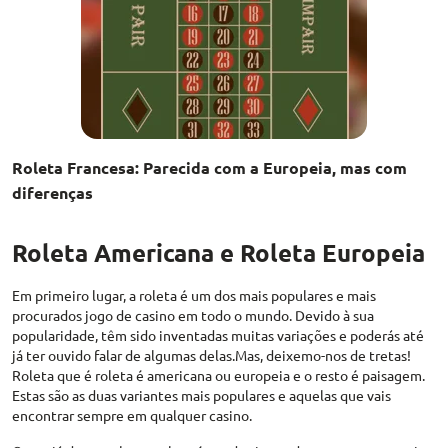
Roleta Francesa: Parecida com a Europeia, mas com
diferenças
Roleta Americana e Roleta Europeia
Em primeiro lugar, a roleta é um dos mais populares e mais
procurados jogo de casino em todo o mundo. Devido à sua
popularidade, têm sido inventadas muitas variações e poderás até
já ter ouvido falar de algumas delas.
Mas, deixemo-nos de tretas!
Roleta que é roleta é americana ou europeia e o resto é paisagem.
Estas são as duas variantes mais populares e aquelas que vais
encontrar sempre em qualquer casino.