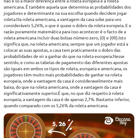
não é só a maior diferença entre a roleta europeia e a roleta
americana. É também aquela que determina as probabilidades dos
jogadores e determinante na sua escolha quando decidem jogar
roleta.
Na roleta americana, a vantagem da casa sobe para uns
consideráveis 5,26%, o que é quase o dobro da roleta europeia. E a
razão puramente matemática para isso acontecer é o facto de a
roleta americana incluir duas bolsas número zero, (0) e (00).
Isto
significa que, na roleta americana, sempre que um jogador está a
colocar as suas apostas, a casa tem praticamente o dobro das
probabilidades de vir a ganhar do que na roleta europeia.
Nesse
sentido, e como as tabelas de pagamento das diferentes apostas
são iguais em ambos os tipos de roleta, europeia e americana, os
jogadores têm muito mais probabilidades de ganhar na roleta
europeia, onde a vantagem da casa é consideravelmente mais
baixa, do que na roleta americana, onde a vantagem da casa é
significativamente superior.
É que, no que diz respeito à roleta
europeia, a vantagem da casa é de apenas 2,7%. Bastante inferior,
quando comparado com os 5,26% da roleta americana.