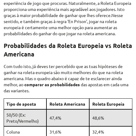
experiência de jogo que procuras. Naturalmente, a Roleta Europeia
proporciona uma experiência mais agradável aos jogadores. Isto
graças à maior probabilidade de ganhar que lhes oferece.
Nesse
sentido, e também graças à regra ‘En Prison’, jogar na roleta
europeia é certamente uma melhor opção para aumentar as
probabilidades do ganhar do que jogar na roleta americana.
Probabilidades da Roleta Europeia vs Roleta
Americana
Com tudo isto, já deves ter percebido que as tuas hipóteses de
ganhar na roleta europeia são muito melhores do que na roleta
americana. Mas o quadro abaixo é capaz de te esclarecer ainda
melhor, ao
comparar as probabilidades
das apostas em cada uma
das variantes.
Tipo de aposta
Roleta Americana
Roleta Europeia
50/50 (Ex:
47,4%
48,6%
Preto/Vermelho)
Coluna
31,6%
32,4%