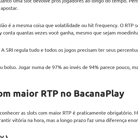
quanto uma slot devolve pros jogadores ao longo do tempo. Pe
apostar.
ão é a mesma coisa que volatilidade ou hit frequency. O RTP só
uency conta quantas vezes você ganha, mesmo que sejam moedinha
A SRI regula tudo e todos os jogos precisam ter seus percentua
seu bolso. Jogar numa de 97% ao invés de 94% parece pouco, m
com maior RTP no BacanaPlay
conhecer as slots com maior RTP é praticamente obrigatório. 
rantir vitória na hora, mas a longo prazo faz uma diferença enor