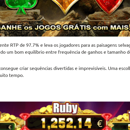
nte RTP de 97.7% e leva os jogadores para as paisagens selva
do um bom equilíbrio entre frequência de ganhos e tamanho d
onsegue criar sequências divertidas e imprevisíveis. Uma escol
uito tempo.