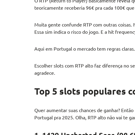
O RTP (Return to Player) basicamente revela 
teoricamente receberia 96€ pra cada 100€ que 
Muita gente confunde RTP com outras coisas. N
Essa sim indica o risco do jogo. E a hit freq
Aqui em Portugal o mercado tem regras claras. 
Escolher slots com RTP alto faz diferença no 
agradece.
Top 5 slots populares 
Quer aumentar suas chances de ganhar? Então 
Portugal pra 2025. Olha, RTP alto não vai te ga