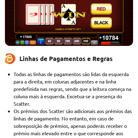
Linhas de Pagamentos e Regras
Todas as linhas de pagamentos são lidas da esquerda
para a direita, em colunas adjacentes e na linha
predefinida nas regras, sendo que a leitura começa na
coluna mais à esquerda. Excetua-se a presença do
Scatter.
Os prémios dos Scatter são adicionais aos prémios das
linhas de pagamento. No entanto, em caso de
sobreposição de prémios, apenas poderás receber o
prémio mais elevado entre o que corresponde aos