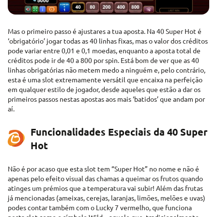
Mas o primeiro passo é ajustares a tua aposta. Na 40 Super Hot é
‘obrigatório’ jogar todas as 40 linhas fixas, mas o valor dos créditos
pode variar entre 0,01 e 0,1 moedas, enquanto a aposta total de
créditos pode ir de 40 a 800 por spin. Está bom de ver que as 40
linhas obrigatórias não metem medo a ninguém e, pelo contrário,
esta é uma slot extremamente versátil que encaixa na perfeição
em qualquer estilo de jogador, desde aqueles que estão a dar os
primeiros passos nestas apostas aos mais ‘batidos’ que andam por
aí.
Funcionalidades Especiais da 40 Super
Hot
Não é por acaso que esta slot tem “Super Hot” no nome e não é
apenas pelo efeito visual das chamas a queimar os frutos quando
atinges um prémios que a temperatura vai subir! Além das frutas
já mencionadas (ameixas, cerejas, laranjas, limões, melões e uvas)
podes contar também com o Lucky 7 vermelho, que funciona
nesta slot como o símbolo Wild – aquele que, tradicionalmente,