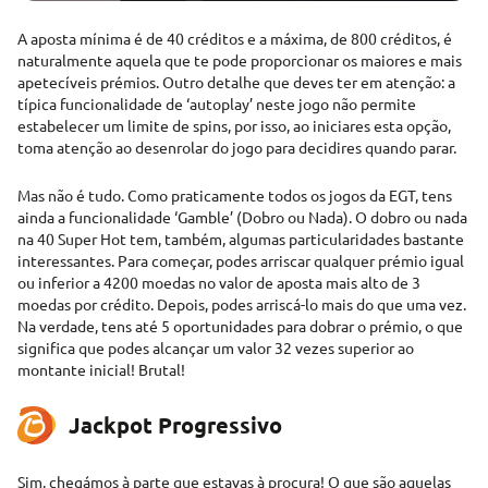
A aposta mínima é de 40 créditos e a máxima, de 800 créditos, é
naturalmente aquela que te pode proporcionar os maiores e mais
apetecíveis prémios. Outro detalhe que deves ter em atenção: a
típica funcionalidade de ‘autoplay’ neste jogo não permite
estabelecer um limite de spins, por isso, ao iniciares esta opção,
toma atenção ao desenrolar do jogo para decidires quando parar.
Mas não é tudo. Como praticamente todos os jogos da EGT, tens
ainda a funcionalidade ‘Gamble’ (Dobro ou Nada). O dobro ou nada
na 40 Super Hot tem, também, algumas particularidades bastante
interessantes. Para começar, podes arriscar qualquer prémio igual
ou inferior a 4200 moedas no valor de aposta mais alto de 3
moedas por crédito. Depois, podes arriscá-lo mais do que uma vez.
Na verdade, tens até 5 oportunidades para dobrar o prémio, o que
significa que podes alcançar um valor 32 vezes superior ao
montante inicial! Brutal!
Jackpot Progressivo
Sim, chegámos à parte que estavas à procura! O que são aquelas