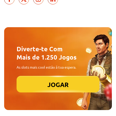
Diverte-te Com
Mais de 1.250 Jogos
As slots mais cool estão ã tua espera.
JOGAR