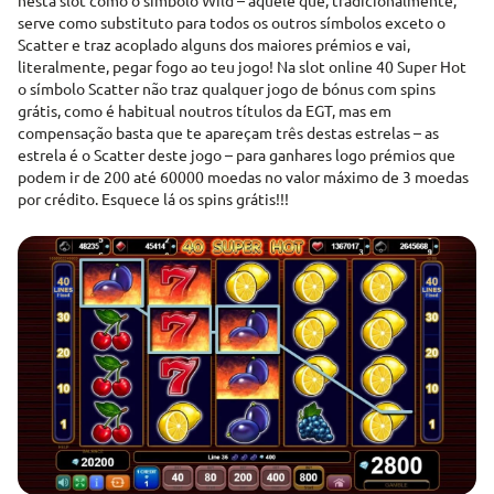
serve como substituto para todos os outros símbolos exceto o
Scatter e traz acoplado alguns dos maiores prémios e vai,
literalmente, pegar fogo ao teu jogo! Na slot online 40 Super Hot
o símbolo Scatter não traz qualquer jogo de bónus com spins
grátis, como é habitual noutros títulos da EGT, mas em
compensação basta que te apareçam três destas estrelas – as
estrela é o Scatter deste jogo – para ganhares logo prémios que
podem ir de 200 até 60000 moedas no valor máximo de 3 moedas
por crédito. Esquece lá os spins grátis!!!