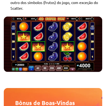
outro dos símbolos (frutos) do jogo, com exceção do
Scatter.
Bônus de Boas-Vindas