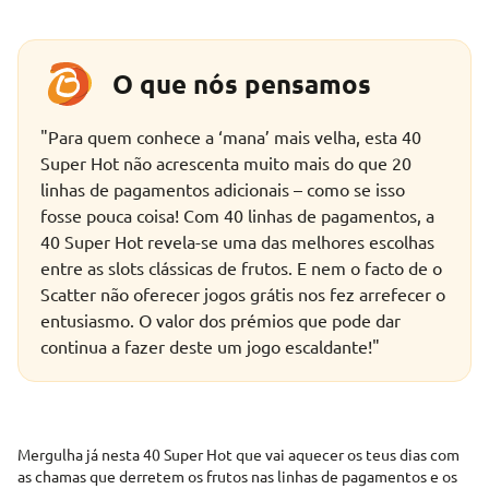
O que nós pensamos
"Para quem conhece a ‘mana’ mais velha, esta 40
Super Hot não acrescenta muito mais do que 20
linhas de pagamentos adicionais – como se isso
fosse pouca coisa! Com 40 linhas de pagamentos, a
40 Super Hot revela-se uma das melhores escolhas
entre as slots clássicas de frutos. E nem o facto de o
Scatter não oferecer jogos grátis nos fez arrefecer o
entusiasmo. O valor dos prémios que pode dar
continua a fazer deste um jogo escaldante!"
Mergulha já nesta 40 Super Hot que vai aquecer os teus dias com
as chamas que derretem os frutos nas linhas de pagamentos e os