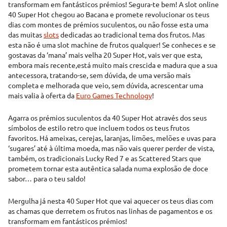
transformam em fantásticos prémios! Segura-te bem! A slot online
40 Super Hot chegou ao Bacana e promete revolucionar os teus
dias com montes de prémios suculentos, ou não fosse esta uma
das muitas
slots
dedicadas ao tradicional tema dos frutos. Mas
esta não é uma slot machine de frutos qualquer! Se conheces e se
gostavas da ‘mana’ mais velha 20 Super Hot, vais ver que esta,
embora mais recente,está muito mais crescida e madura que a sua
antecessora, tratando-se, sem dúvida, de uma versão mais
completa e melhorada que veio, sem dúvida, acrescentar uma
mais valia à oferta da
Euro Games Technology
!
Agarra os prémios suculentos da 40 Super Hot através dos seus
símbolos de estilo retro que incluem todos os teus frutos
favoritos. Há ameixas, cerejas, laranjas, limões, melões e uvas para
‘sugares’ até à última moeda, mas não vais querer perder de vista,
também, os tradicionais Lucky Red 7 e as Scattered Stars que
prometem tornar esta autêntica salada numa explosão de doce
sabor… para o teu saldo!
Mergulha já nesta 40 Super Hot que vai aquecer os teus dias com
as chamas que derretem os frutos nas linhas de pagamentos e os
transformam em fantásticos prémios!