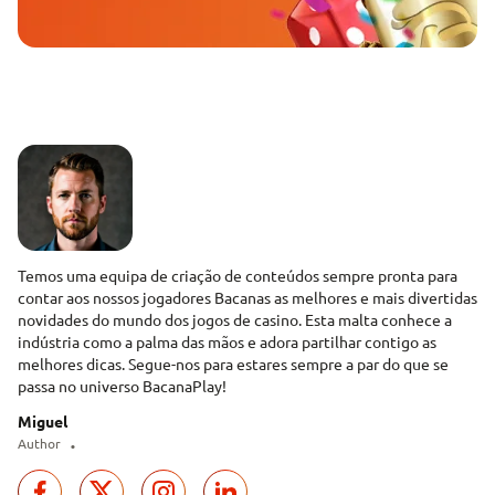
Temos uma equipa de criação de conteúdos sempre pronta para
contar aos nossos jogadores Bacanas as melhores e mais divertidas
novidades do mundo dos jogos de casino. Esta malta conhece a
indústria como a palma das mãos e adora partilhar contigo as
melhores dicas. Segue-nos para estares sempre a par do que se
passa no universo BacanaPlay!
Miguel
·
Author