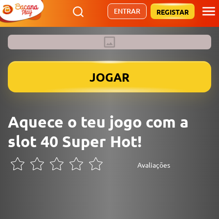
ENTRAR
REGISTAR
JOGAR
Aquece o teu jogo com a
slot 40 Super Hot!
Avaliações