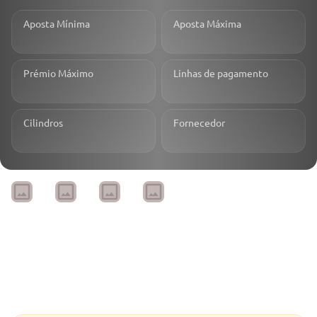
Aposta Mínima
Aposta Máxima
Prémio Máximo
Linhas de pagamento
Cilindros
Fornecedor