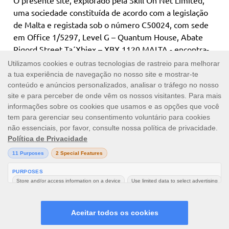
O presente site, explorado pela Skill On Net Limited,
uma sociedade constituída de acordo com a legislação
de Malta e registada sob o número C50024, com sede
em Office 1/5297, Level G – Quantum House, Abate
Rigord Street Ta´Xbiex – XBX 1120 MALTA - encontra-
se sob a regulação e supervisão do Serviço de
Regulação de Jogos, junto do Turismo de Portugal IP, e
opera ao abrigo da licença nº 25, emitida em
23.10.2020, que autoriza a exploração de jogos de
fortuna ou azar online em Portugal, e que poderá ser
consultada
aqui.
Interdito a menores de 18 anos. Jogue de forma
responsável.
Nota que todas as imagens dos jogos e ícones dos
fornecedores apresentados na página de logout são
apenas para fins ilustrativos. Alguns dos jogos