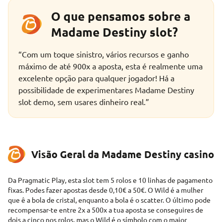
O que pensamos sobre a
Madame Destiny slot?
“Com um toque sinistro, vários recursos e ganho
máximo de até 900x a aposta, esta é realmente uma
excelente opção para qualquer jogador! Há a
possibilidade de experimentares Madame Destiny
slot demo, sem usares dinheiro real.”
Visão Geral da Madame Destiny casino
Da Pragmatic Play, esta slot tem 5 rolos e 10 linhas de pagamento
fixas. Podes fazer apostas desde 0,10€ a 50€. O Wild é a mulher
que ê a bola de cristal, enquanto a bola é o scatter. O último pode
recompensar-te entre 2x a 500x a tua aposta se conseguires de
dois a cinco nos rolos, mas o Wild é o símbolo com o maior