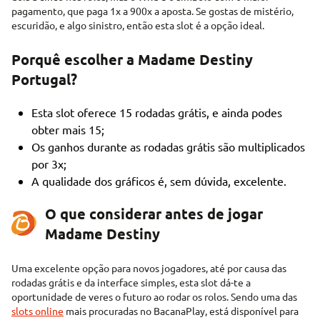
pagamento, que paga 1x a 900x a aposta. Se gostas de mistério,
escuridão, e algo sinistro, então esta slot é a opção ideal.
Porquê escolher a Madame Destiny
Portugal?
Esta slot oferece 15 rodadas grátis, e ainda podes
obter mais 15;
Os ganhos durante as rodadas grátis são multiplicados
por 3x;
A qualidade dos gráficos é, sem dúvida, excelente.
O que considerar antes de jogar
Madame Destiny
Uma excelente opção para novos jogadores, até por causa das
rodadas grátis e da interface simples, esta slot dá-te a
oportunidade de veres o futuro ao rodar os rolos. Sendo uma das
slots online
mais procuradas no BacanaPlay, está disponível para