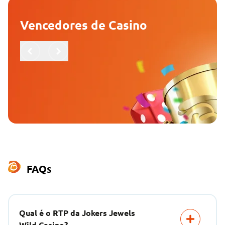
Vencedores de Casino
FAQs
Qual é o RTP da Jokers Jewels
Wild Casino?