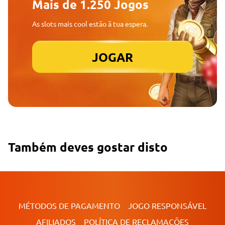
Mais de 1.250 Jogos
As slots mais cool estão ã tua espera.
JOGAR
Também deves gostar disto
MÉTODOS DE PAGAMENTO
JOGO RESPONSÁVEL
AFILIADOS
POLÍTICA DE RECLAMAÇÕES