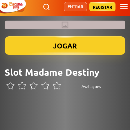
ENTRAR
REGISTAR
JOGAR
Slot Madame Destiny
Avaliações