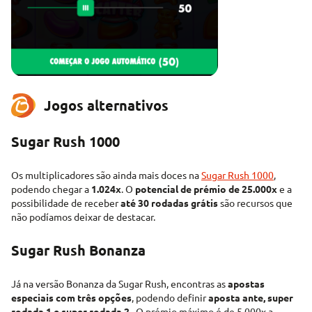
Jogos alternativos
Sugar Rush 1000
Os multiplicadores são ainda mais doces na
Sugar Rush 1000
,
podendo chegar a
1.024x
. O
potencial de prémio de 25.000x
e a
possibilidade de receber
até 30 rodadas grátis
são recursos que
não podíamos deixar de destacar.
Sugar Rush Bonanza
Já na versão Bonanza da Sugar Rush, encontras as
apostas
especiais com três opções
, podendo definir
aposta ante, super
rodada 1 e super rodada 2
. O prémio máximo é de 5.000x a