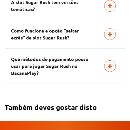
A slot Sugar Rush tem versões
temáticas?
Como funciona a opção “saltar
ecrãs” da slot Sugar Rush?
Que métodos de pagamento posso
usar para jogar Sugar Rush no
BacanaPlay?
Também deves gostar disto