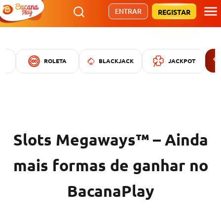
ENTRAR
REGISTAR
S
ROLETA
BLACKJACK
JACKPOT
Slots Megaways™ – Ainda
mais formas de ganhar no
BacanaPlay