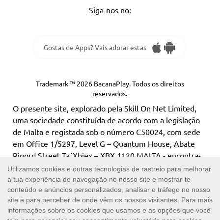
Siga-nos no:
Gostas de Apps? Vais adorar estas
Trademark ™ 2026 BacanaPlay. Todos os direitos
reservados.
O presente site, explorado pela Skill On Net Limited,
uma sociedade constituída de acordo com a legislação
de Malta e registada sob o número C50024, com sede
em Office 1/5297, Level G – Quantum House, Abate
Rigord Street Ta´Xbiex – XBX 1120 MALTA - encontra-
se sob a regulação e supervisão do Serviço de
Regulação de Jogos, junto do Turismo de Portugal IP, e
opera ao abrigo da licença nº 25, emitida em
23.10.2020, que autoriza a exploração de jogos de
fortuna ou azar online em Portugal, e que poderá ser